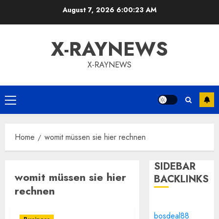
Skip
August 7, 2026
6:00:24 AM
to
content
X-RAYNEWS
X-RAYNEWS
Primary
Menu
Home
womit müssen sie hier rechnen
SIDEBAR
womit müssen sie hier
BACKLINKS
rechnen
bosdeal88